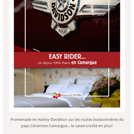
Promenade en Harley-Davidson sur les routes buissonnières du
pays Cévennes-Camargue... le casse-croûte en plus!