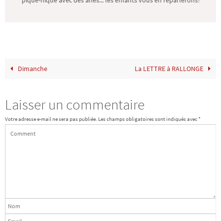
pique-nique avec des ânes... les enfants vous en reparlerons!
Dimanche
La LETTRE à RALLONGE
Laisser un commentaire
Votre adresse e-mail ne sera pas publiée.
Les champs obligatoires sont indiqués avec
*