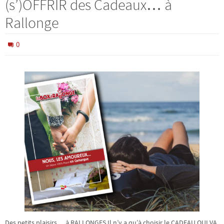
(s’)OFFRIR des Cadeaux… à
Rallonge
0
Des petits plaisirs… à RALLONGES Il n’y a qu’à choisir le CADEAU QUI VA