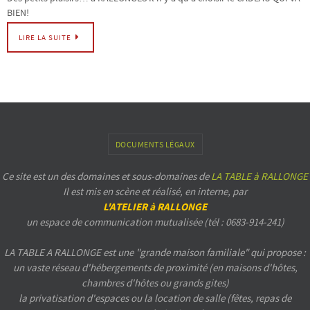
BIEN!
LIRE LA SUITE
DOCUMENTS LÉGAUX
Ce site est un des domaines et sous-domaines de
LA TABLE à RALLONGE
Il est mis en scène et réalisé, en interne, par
L'ATELIER à RALLONGE
un espace de communication mutualisée (tél : 0683-914-241)
LA TABLE A RALLONGE est une "grande maison familiale" qui propose :
un vaste réseau d'hébergements de proximité (en maisons d'hôtes,
chambres d'hôtes ou grands gites)
la privatisation d'espaces ou la location de salle (fêtes, repas de