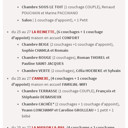
Chambre SOUS LE TOIT
(1 couchage COUPLE),
Renaud
POUCHAIN et Marine PACCHIANO
Salon
( 1 couchage d'appoint), + 1 Petit
du 25 au 27
LA REINETTE
, (6 couchages + 1 couchage
d'appoint)
maison en accueil
CONFORT
Chambre BEIGE
(2 couchages +1 couchage d'appoint),
Sophie CHAMLA et Romain
Chambre ROUGE
(2 couchages),
Roman THOREL et
Pauline SAINT-JACQUES
Chambre VERTE
(2 couchages),
Célia HOEBEKE et Sylvain
du 25 au 27
L'ANNEXE
, (4 couchages + 1 couchage
d'appoint)
maison en accueil
FAMILIAL-WIFI
Chambre TERRASSE
(1 couchage COUPLE),
François et
Stéphanie DEBAISIEUX
Chambre CACHÉE*
(2 couchages + 1 couchage d'appoint),
Yoann LONCHAMP et Caroline GROLLEAU
+ 1 petit + 1
bébé
du 25 au 27
LA MAISON LA-BAS
, (4 couchages + 2 couchages