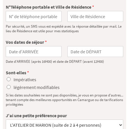
N°Téléphone portable et Ville de Résidence
*
P
N
Par sécurité, un SMS vous est expédié avec la réponse détaillée par mail. Le
r
o
lieu de Résidence est utile pour mes statistiques
é
m
n
Vos dates de séjour
*
o
m
P
N
Date d'ARRIVÉE (après 16H00) et date de DÉPART (avant 12H00)
r
o
é
m
Sont-elles
*
n
o
Impératives
m
légèrement modifiables
Si les dates souhaitées ne sont pas disponibles, je vous en propose d'autres...
tenant compte des meilleures opportunités en Camargue ou de tarifications
privilégiées
J'ai une petite préférence pour