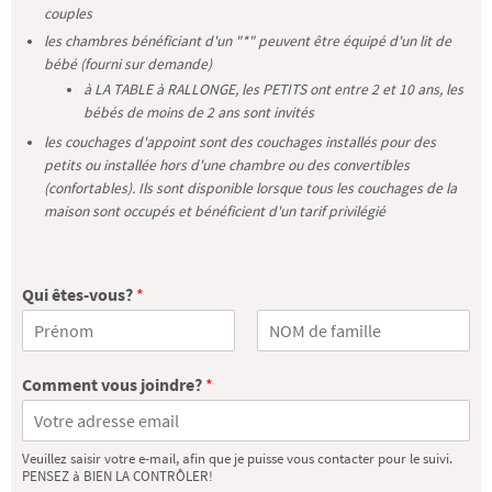
couples
les chambres bénéficiant d'un "*" peuvent être équipé d'un lit de
bébé (fourni sur demande)
à LA TABLE à RALLONGE, les PETITS ont entre 2 et 10 ans, les
bébés de moins de 2 ans sont invités
les couchages d'appoint sont des couchages installés pour des
petits ou installée hors d'une chambre ou des convertibles
(confortables). Ils sont disponible lorsque tous les couchages de la
maison sont occupés et bénéficient d'un tarif privilégié
Qui êtes-vous?
*
P
N
r
o
Comment vous joindre?
*
é
m
n
o
m
Veuillez saisir votre e-mail, afin que je puisse vous contacter pour le suivi.
PENSEZ à BIEN LA CONTRÔLER!